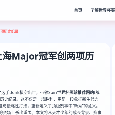
首页
了解
世界杯买
创两项历史纪录
t摘上海Major冠军创两项历
donk横空出世，带领Spiri
世界杯买球推荐网站
t战
两项历史纪录。这不仅是一场胜利，更是一段象征新生代力
准与侵略性打法，重新定义了顶级赛事中“新秀”的意义。
环伺的赛场上杀出重围。本文将从天才少年的成长背景、赛事