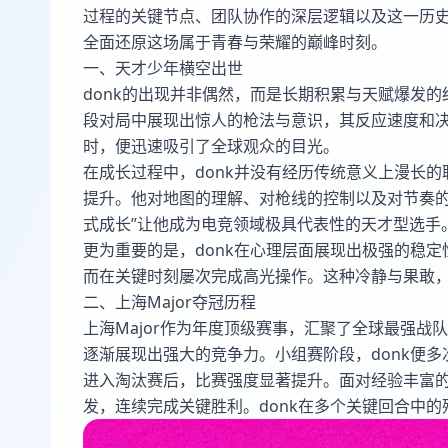
过程的关键节点、团队协作的深层逻辑以及这一历
全面还原这场属于青春与荣耀的巅峰时刻。
一、天才少年横空出世
donk的出现并非偶然，而是长期积累与天赋爆发
段对局中展现出惊人的枪法与意识，其反应速度和
时，便迅速吸引了全球观众的目光。
在成长过程中，donk并没有经历传统意义上漫长
提升。他对地图的理解、对枪线的控制以及对节奏的
式成长”让他成为电竞领域极具代表性的天才型选手
更为重要的是，donk在心理层面展现出极强的稳
而在关键时刻屡次完成高光操作。这种冷静与果敢
二、上海Major夺冠历程
上海Major作为年度顶级赛事，汇聚了全球最强战队
逐渐展现出强大的竞争力。小组赛阶段，donk便
进入淘汰赛后，比赛强度显著提升。面对经验丰富的老
发，连续完成关键胜利。donk在多个关键回合中