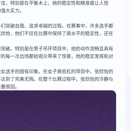
可击，特别是在平衡木上，她的稳定性和精准度让人惊
的强大实力。
手们突破自我、追求卓越的过程。在赛事中，许多选手都
张欣怡，他们不仅在比赛中保持了高水平的稳定性，还在
要突破。特别是在男子吊环项目中，他的动作流畅且具有
宙的每一次出场都给观众带来了惊喜，他的稳定发挥和对
操女选手的固有印象。在女子高低杠的项目中，张欣怡的
乎达到了完美无瑕。在整个比赛过程中，张欣怡的冷静与
重要原因。