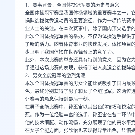
1、赛事背景：全国体操冠军赛的历史与意义
全国体操冠军赛是我国体操领域的重要赛事之一，
操队选拔优秀运动员的重要途径。作为一项传统赛
业人士的关注。在本次赛事中，除了国内顶尖选手
此次全国体操冠军赛的举办，不仅为体操选手提供
了新的活力。随着体育事业的快速发展，体操项目
步证明了我国体操在世界舞台上的竞争力。
此外，本次比赛的举办还具有特别的意义，因为它
手通过这场比赛的表现，获得了进入奥运会选拔阵
2、男女全能冠军的激烈角逐
本次全国体操冠军赛的男女全能比赛吸引了国内最
色，最终分别获得了男子和女子全能冠军。这两位
让赛事的悬念保持到最后一刻。
在男子全能比赛中，孙丕宙以其出色的技巧和稳定
冠。作为一位经验丰富的选手，孙丕宙在各个环节
他的技术细腻、动作流畅，充分展现了他的高水平
在女子全能方面，张欣怡也表现得异常出色，凭借