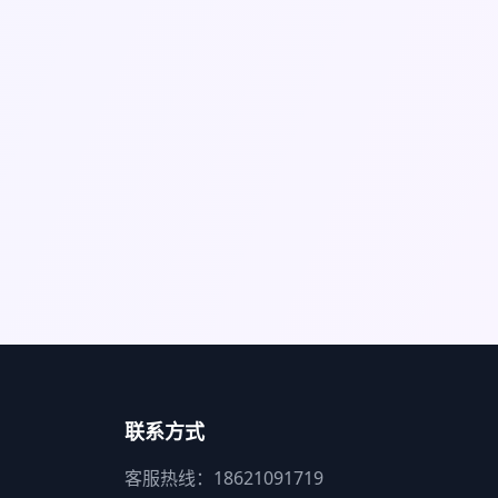
联系方式
客服热线：18621091719