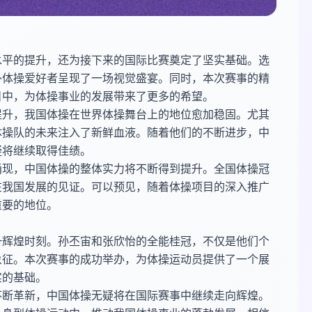
水平的提升，还为接下来的国际比赛奠定了坚实基础。选
外体操爱好者呈现了一场视觉盛宴。同时，本次赛事的精
目中，为体操事业的发展带来了更多的希望。
提升，我国体操在世界体操舞台上的地位愈加稳固。尤其
体操队的未来注入了新鲜血液。随着他们的不断进步，中
疑将继续取得佳绩。
涌现，中国体操的整体实力将不断得到提升。全国体操冠
在我国发展的见证。可以预见，随着体操项目的深入推广
重要的地位。
一辉煌时刻。孙丕宙和张欣怡的全能桂冠，不仅是他们个
象征。本次赛事的成功举办，为体操运动员提供了一个展
实的基础。
不断革新，中国体操无疑将在国际赛事中继续走向辉煌。