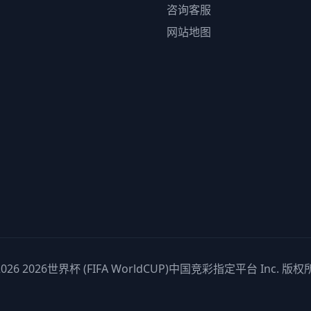
咨询客服
网站地图
2026
2026世界杯 (FIFA WorldCUP)中国竞彩指定平台
Inc. 版权