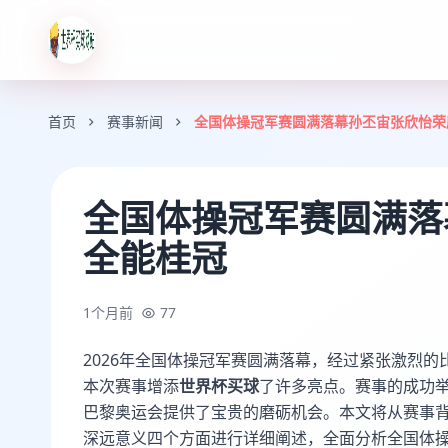
首页
赛事新闻
全国体操冠军赛圆满落幕孙丕宙张欣怡荣
全国体操冠军赛圆满落
全能桂冠
1个月前
77
2026年全国体操冠军赛圆满落幕，经过紧张激烈
本次赛事增添
世界杯买球
了许多亮点。赛事的成功
巴黎奥运会提供了宝贵的磨砺机会。本文将从赛事
深远意义四个方面进行详细阐述，全面分析全国体