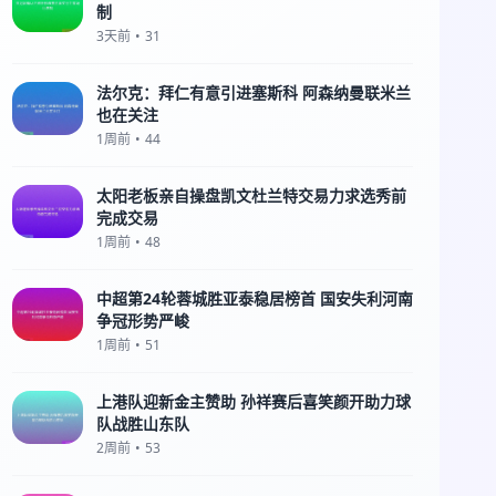
制
3天前
•
31
法尔克：拜仁有意引进塞斯科 阿森纳曼联米兰
也在关注
1周前
•
44
太阳老板亲自操盘凯文杜兰特交易力求选秀前
完成交易
1周前
•
48
中超第24轮蓉城胜亚泰稳居榜首 国安失利河南
争冠形势严峻
1周前
•
51
上港队迎新金主赞助 孙祥赛后喜笑颜开助力球
队战胜山东队
2周前
•
53