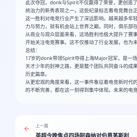
此次夺冠，donk与Spirit不仅赢得了荣誉，更创
统治力的新秀表现之一。这些纪录标志着电竞舞台
这一胜利对电竞行业产生了深远影响。越来越多年
力与努力，就有机会站上世界之巅。同时，俱乐部
从商业与观众层面来看，这场胜利也极大提升了赛
开始关注电竞赛事。这不仅推动了行业发展，也为
总结：
17岁的donk带领Spirit夺得上海Major冠
天才少年的封神之路，更是整个团队共同奋斗的成
历史篇章。
从更宏观的角度来看，这一事件象征着电竞新时代
的不断完善，都在这一刻得到集中体现。未来的电
上一篇
英超今晚焦点四场阿森纳对伯恩茅斯利