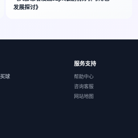
发展探讨》
服务支持
买球
帮助中心
咨询客服
网站地图