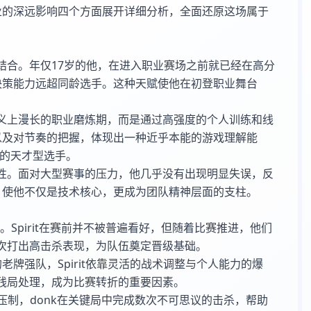
业的深远影响四个方面展开详细分析，全面还原这场属于
的结合。年仅17岁的他，在进入职业赛场之前就已经在高分
决策能力远超同龄选手。这种天赋使他在初登职业舞台
意义上漫长的职业磨炼期，而是通过高强度的个人训练和线
以及对节奏的把握，体现出一种近乎本能的游戏理解能
性的天才型选手。
定性。面对大型赛事的压力，他几乎没有出现明显失误，反
，使他不仅是技术核心，更成为团队精神层面的支柱。
。Spirit在赛前并不被普遍看好，但随着比赛推进，他们
多次打出高击杀表现，为队伍奠定晋级基础。
牌强队，Spirit依靠灵活的战术调整与个人能力的爆
的残局处理，成为比赛转折的重要因素。
势压制，donk在关键局中完成数次不可思议的击杀，帮助