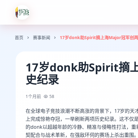
首页
赛事新闻
17岁donk助Spirit摘上海Major冠军
17岁donk助Spiri
史纪录
1个月前
58
在全球电子竞技浪潮不断高涨的背景下，17岁的天才选手
上完成惊艳夺冠，一举刷新两项历史纪录。这不仅
的donk以超越年龄的冷静、精准与侵略性打法，重新
契配合与战术革新，在强敌环伺的赛场上杀出重围