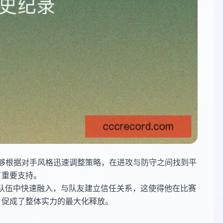
们能够根据对手风格迅速调整策略，在进攻与防守之间找到平
了重要支持。
在队伍中快速融入，与队友建立信任关系，这使得他在比赛
，促成了整体实力的最大化释放。